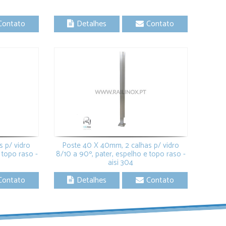
Contato
Detalhes
Contato
 p/ vidro
Poste 40 X 40mm, 2 calhas p/ vidro
 topo raso -
8/10 a 90º, pater, espelho e topo raso -
aisi 304
Contato
Detalhes
Contato