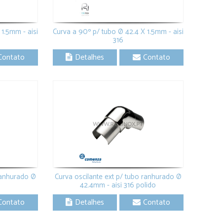
1.5mm - aisi
Curva a 90º p/ tubo Ø 42.4 X 1.5mm - aisi
316
Contato
Detalhes
Contato
 ranhurado Ø
Curva oscilante ext p/ tubo ranhurado Ø
42.4mm - aisi 316 polido
Contato
Detalhes
Contato