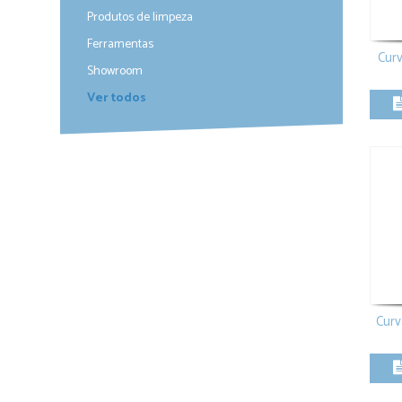
Produtos de limpeza
40 x 40 mm
Combi
Varões
Ferramentas
Curv
Showroom
Ver todos
Curv