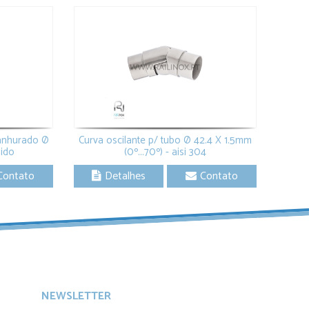
ranhurado Ø
Curva oscilante p/ tubo Ø 42.4 X 1.5mm
lido
(0º...70º) - aisi 304
Contato
Detalhes
Contato
NEWSLETTER