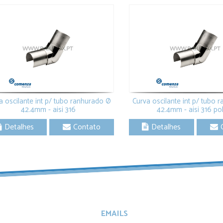
a oscilante int p/ tubo ranhurado Ø
Curva oscilante int p/ tubo 
42.4mm - aisi 316
42.4mm - aisi 316 po
Detalhes
Contato
Detalhes
EMAILS