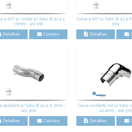
Fechar
a a 90º p/ soldar p/ tubo Ø 42.4 x
Curva a 90º p/ tubo Ø 42.4 X 
1.5mm - aisi 316
304
Detalhes
Contato
Detalhes
a ajustável p/ tubo Ø 42.4 X 2mm -
Curva oscilante ext p/ tubo
aisi 304
42.4mm - aisi 316
Detalhes
Contato
Detalhes