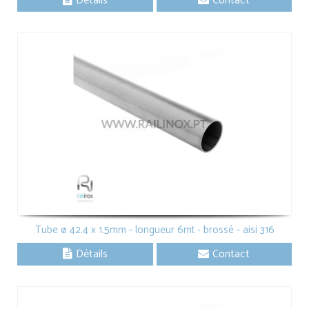
Détails
Contact
Tube ø 42.4 x 1.5mm - longueur 6mt - brossé - aisi 316
Détails
Contact