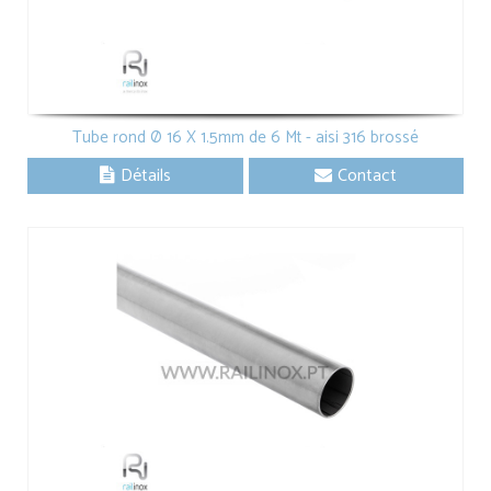
Tube rond Ø 16 X 1.5mm de 6 Mt - aisi 316 brossé
Détails
Contact