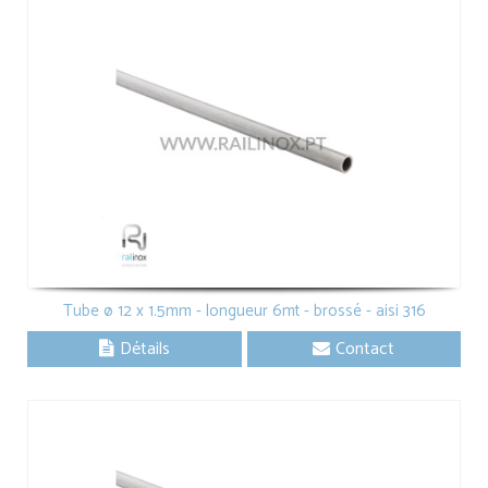
Tube ø 12 x 1.5mm - longueur 6mt - brossé - aisi 316
Détails
Contact