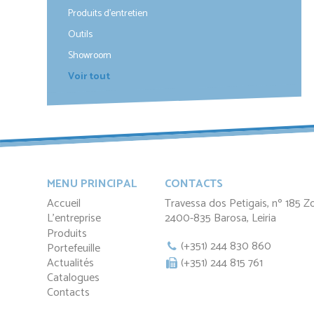
Produits d'entretien
40 x 40 mm
Combi
Barres
Outils
Showroom
Voir tout
MENU PRINCIPAL
CONTACTS
Accueil
Travessa dos Petigais, nº 185 Z
L'entreprise
2400-835 Barosa, Leiria
Produits
(+351) 244 830 860
Portefeuille
Actualités
(+351) 244 815 761
Catalogues
Contacts