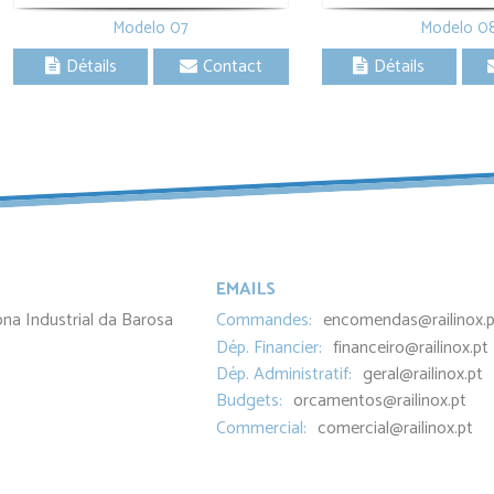
Modelo 07
Modelo 0
Détails
Contact
Détails
Fermer
EMAILS
ona Industrial da Barosa
Commandes:
encomendas@railinox.p
Dép. Financier:
financeiro@railinox.pt
Dép. Administratif:
geral@railinox.pt
Budgets:
orcamentos@railinox.pt
Commercial:
comercial@railinox.pt