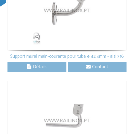
Support mural main-courante pour tube ø 42.4mm - aisi 316
Détails
Contact